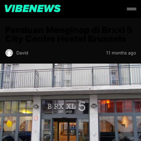
Panduan Menginap di Brxxl 5
City Centre Hostel Brussels
David
11 months ago