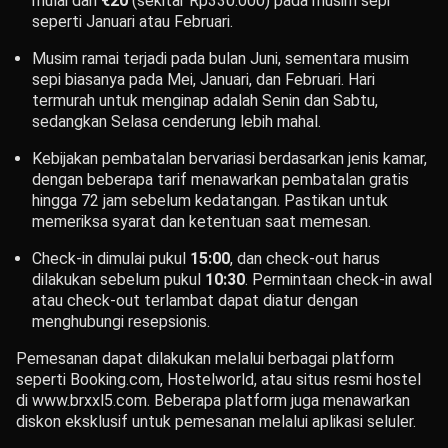
mulai dari
€20
(sekitar Rp330.000) pada musim sepi
seperti Januari atau Februari.
Musim ramai terjadi pada bulan Juni, sementara musim
sepi biasanya pada Mei, Januari, dan Februari. Hari
termurah untuk menginap adalah Senin dan Sabtu,
sedangkan Selasa cenderung lebih mahal.
Kebijakan pembatalan bervariasi berdasarkan jenis kamar,
dengan beberapa tarif menawarkan pembatalan gratis
hingga 72 jam sebelum kedatangan. Pastikan untuk
memeriksa syarat dan ketentuan saat memesan.
Check-in dimulai pukul
15:00
, dan check-out harus
dilakukan sebelum pukul
10:30
. Permintaan check-in awal
atau check-out terlambat dapat diatur dengan
menghubungi resepsionis.
Pemesanan dapat dilakukan melalui berbagai platform
seperti Booking.com, Hostelworld, atau situs resmi hostel
di www.brxxl5.com. Beberapa platform juga menawarkan
diskon eksklusif untuk pemesanan melalui aplikasi seluler.