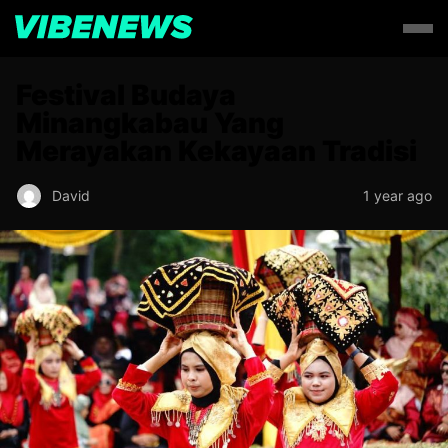
Festival Budaya
Minangkabau Yang
Merayakan Kekayaan Tradisi
David
1 year ago