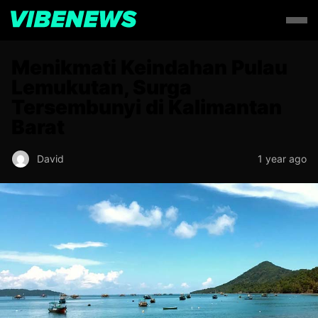
Menikmati Keindahan Pulau
Lemukutan, Surga
Tersembunyi di Kalimantan
Barat
David
1 year ago