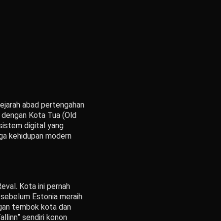
sejarah abad pertengahan
al dengan Kota Tua (Old
sistem digital yang
ingga kehidupan modern
Reval. Kota ini pernah
, sebelum Estonia meraih
ngan tembok kota dan
llinn” sendiri konon