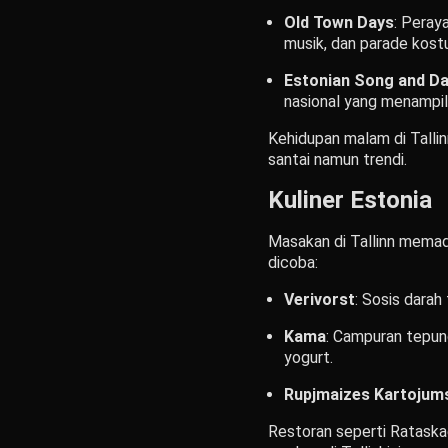
Old Town Days
: Peray
musik, dan parade kost
Estonian Song and Da
nasional yang menampilk
Kehidupan malam di Talli
santai namun trendi.
Kuliner Estonia
Masakan di Tallinn memad
dicoba:
Verivorst
: Sosis darah
Kama
: Campuran tepun
yogurt.
Rupjmaizes Kartojum
Restoran seperti Rataska