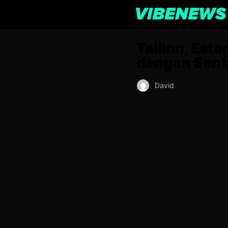
Tallinn, Est
dengan Sen
David