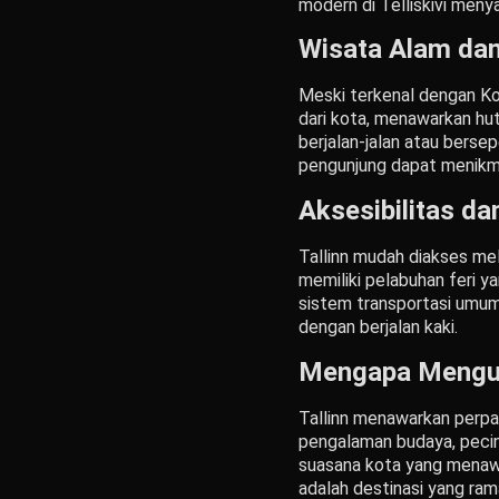
modern di Telliskivi menya
Wisata Alam dan
Meski terkenal dengan Kot
dari kota, menawarkan huta
berjalan-jalan atau bers
pengunjung dapat menikmat
Aksesibilitas da
Tallinn mudah diakses mel
memiliki pelabuhan feri y
sistem transportasi umum 
dengan berjalan kaki.
Mengapa Mengunj
Tallinn menawarkan perpa
pengalaman budaya, pecint
suasana kota yang menawan
adalah destinasi yang ra