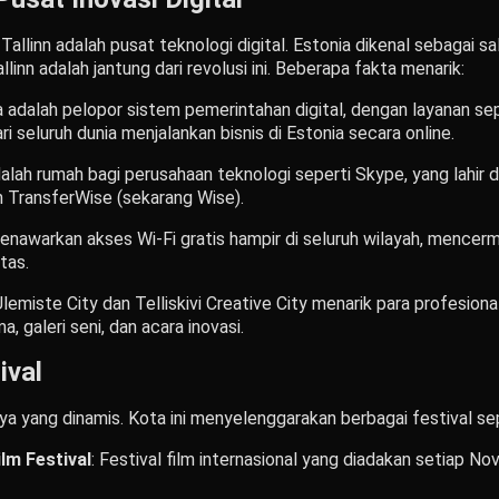
Tallinn adalah pusat teknologi digital. Estonia dikenal sebagai sa
llinn adalah jantung dari revolusi ini. Beberapa fakta menarik:
ia adalah pelopor sistem pemerintahan digital, dengan layanan se
 seluruh dunia menjalankan bisnis di Estonia secara online.
adalah rumah bagi perusahaan teknologi seperti Skype, yang lahir di
n TransferWise (sekarang Wise).
 menawarkan akses Wi-Fi gratis hampir di seluruh wilayah, mence
tas.
Ülemiste City dan Telliskivi Creative City menarik para profesiona
, galeri seni, dan acara inovasi.
ival
ya yang dinamis. Kota ini menyelenggarakan berbagai festival sep
ilm Festival
: Festival film internasional yang diadakan setiap N