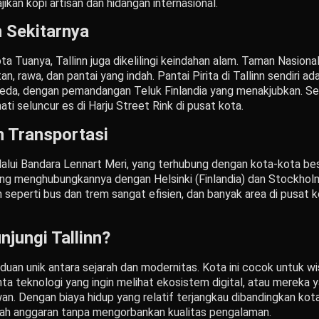
jikan kopi artisan dan hidangan internasional.
 Sekitarnya
a Tuanya, Tallinn juga dikelilingi keindahan alam. Taman Nasion
n, rawa, dan pantai yang indah. Pantai Pirita di Tallinn sendiri 
epeda, dengan pemandangan Teluk Finlandia yang menakjubkan. Se
i seluncur es di Harju Street Rink di pusat kota.
n Transportasi
alui Bandara Lennart Meri, yang terhubung dengan kota-kota besa
ang menghubungkannya dengan Helsinki (Finlandia) dan Stockholm
seperti bus dan trem sangat efisien, dan banyak area di pusat ko
ungi Tallinn?
duan unik antara sejarah dan modernitas. Kota ini cocok untuk 
a teknologi yang ingin melihat ekosistem digital, atau mereka 
. Dengan biaya hidup yang relatif terjangkau dibandingkan kota
mah anggaran tanpa mengorbankan kualitas pengalaman.