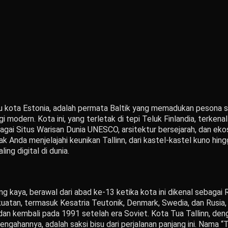
ibu kota Estonia, adalah permata Baltik yang memadukan pesona 
 modern. Kota ini, yang terletak di tepi Teluk Finlandia, terken
gai Situs Warisan Dunia UNESCO, arsitektur bersejarah, dan eko
ajak Anda menjelajahi keunikan Tallinn, dari kastel-kastel kuno h
ing digital di dunia.
ang kaya, berawal dari abad ke-13 ketika kota ini dikenal sebagai 
kuatan, termasuk Kesatria Teutonik, Denmark, Swedia, dan Rusia
n kembali pada 1991 setelah era Soviet. Kota Tua Tallinn, de
gahannya, adalah saksi bisu dari perjalanan panjang ini. Nama “Ta