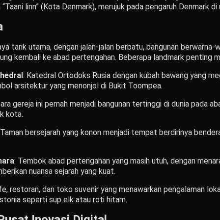
ia “Taani linn” (Kota Denmark), merujuk pada pengaruh Denmark di 
a
aya tarik utama, dengan jalan-jalan berbatu, bangunan berwarna-w
g kembali ke abad pertengahan. Beberapa landmark penting me
hedral
: Katedral Ortodoks Rusia dengan kubah bawang yang meg
mbol arsitektur yang menonjol di Bukit Toompea.
ara gereja ini pernah menjadi bangunan tertinggi di dunia pada 
k kota.
: Taman bersejarah yang konon menjadi tempat berdirinya bende
nara
: Tembok abad pertengahan yang masih utuh, dengan menara
berikan nuansa sejarah yang kuat.
fe, restoran, dan toko suvenir yang menawarkan pengalaman loka
stonia seperti sup elk atau roti hitam.
Pusat Inovasi Digital