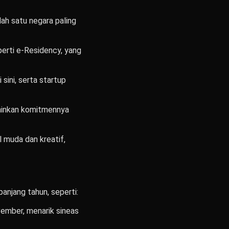
lah satu negara paling
perti e-Residency, yang
 sini, serta startup
rminkan komitmennya
l muda dan kreatif,
anjang tahun, seperti:
ovember, menarik sineas