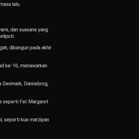
masa lalu.
arni, dan suasana yang
liputi:
ah, dibangun pada akhir
abad ke-16, menawarkan
ra Denmark, Dannebrog,
 seperti Fat Margaret
l, seperti kue marzipan