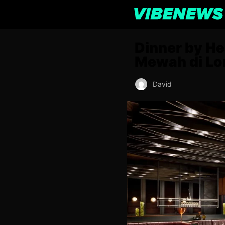
Dinner by He
Mewah di L
David