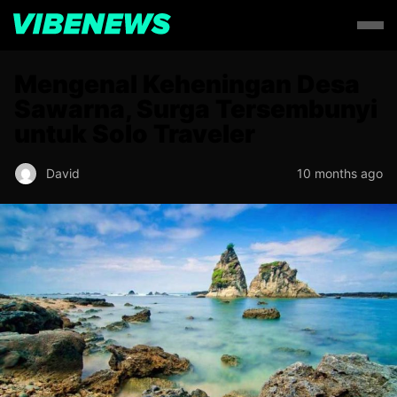
Mengenal Keheningan Desa
Sawarna, Surga Tersembunyi
untuk Solo Traveler
David
10 months ago