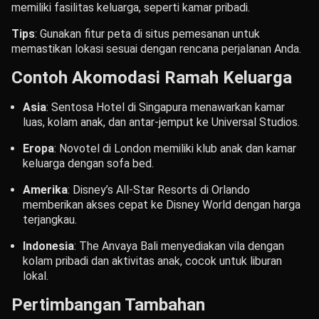
memiliki fasilitas keluarga, seperti kamar pribadi.
Tips
: Gunakan fitur peta di situs pemesanan untuk
memastikan lokasi sesuai dengan rencana perjalanan Anda.
Contoh Akomodasi Ramah Keluarga
Asia
: Sentosa Hotel di Singapura menawarkan kamar
luas, kolam anak, dan antar-jemput ke Universal Studios.
Eropa
: Novotel di London memiliki klub anak dan kamar
keluarga dengan sofa bed.
Amerika
: Disney’s All-Star Resorts di Orlando
memberikan akses cepat ke Disney World dengan harga
terjangkau.
Indonesia
: The Anvaya Bali menyediakan vila dengan
kolam pribadi dan aktivitas anak, cocok untuk liburan
lokal.
Pertimbangan Tambahan