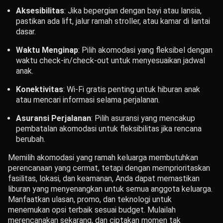
Aksesibilitas
: Jika bepergian dengan bayi atau lansia,
pastikan ada lift, jalur ramah stroller, atau kamar di lantai
dasar.
Waktu Menginap
: Pilih akomodasi yang fleksibel dengan
waktu check-in/check-out untuk menyesuaikan jadwal
anak.
Konektivitas
: Wi-Fi gratis penting untuk hiburan anak
atau mencari informasi selama perjalanan.
Asuransi Perjalanan
: Pilih asuransi yang mencakup
pembatalan akomodasi untuk fleksibilitas jika rencana
berubah.
Memilih akomodasi yang ramah keluarga membutuhkan
perencanaan yang cermat, tetapi dengan memprioritaskan
fasilitas, lokasi, dan keamanan, Anda dapat memastikan
liburan yang menyenangkan untuk semua anggota keluarga.
Manfaatkan ulasan, promo, dan teknologi untuk
menemukan opsi terbaik sesuai budget. Mulailah
merencanakan sekarang, dan ciptakan momen tak