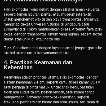
Pilih akomodasi yang dekat dengan atraksi ramah keluarga,
seperti taman hiburan, pantai, atau museum interaktif,
untuk menghemat waktu dan biaya transportasi. Misalnya,
menginap dekat Universal Studios di Singapura atau
Disneyland di Tokyo memudahkan akses. Alternatifnya, pilih
lokasi dengan transportasi umum yang mudah, seperti hotel
dekat stasiun MRT atau halte bus.
Tips
: Cari akomodasi dengan layanan antar-jemput gratis ke
atraksi utama untuk kenyamanan ekstra.
4. Pastikan Keamanan dan
Kebersihan
Keamanan adalah prioritas utama. Pilih akomodasi dengan
sistem keamanan 24 jam, seperti kartu akses kamar, CCTV,
atau penjaga di pintu masuk. Untuk anak kecil, pastikan
tidak ada sudut tajam, balkon rendah, atau kolam tanpa
pengawasan. Tanyakan protokol kebersihan, seperti
frekuensi pembersihan kamar dan area umum, terutama di