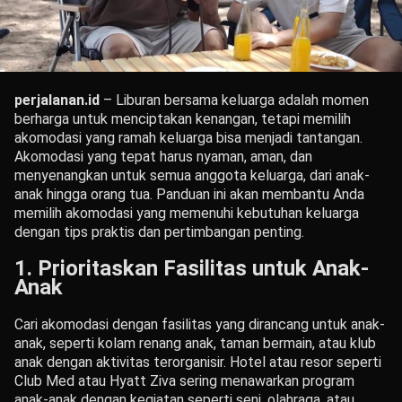
perjalanan.id
– Liburan bersama keluarga adalah momen
berharga untuk menciptakan kenangan, tetapi memilih
akomodasi yang ramah keluarga bisa menjadi tantangan.
Akomodasi yang tepat harus nyaman, aman, dan
menyenangkan untuk semua anggota keluarga, dari anak-
anak hingga orang tua. Panduan ini akan membantu Anda
memilih akomodasi yang memenuhi kebutuhan keluarga
dengan tips praktis dan pertimbangan penting.
1. Prioritaskan Fasilitas untuk Anak-
Anak
Cari akomodasi dengan fasilitas yang dirancang untuk anak-
anak, seperti kolam renang anak, taman bermain, atau klub
anak dengan aktivitas terorganisir. Hotel atau resor seperti
Club Med atau Hyatt Ziva sering menawarkan program
anak-anak dengan kegiatan seperti seni, olahraga, atau