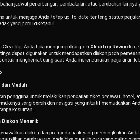
erubahan jadwal penerbangan, pembatalan, atau perubahan lainny
guna untuk menjaga Anda tetap up-to-date tentang status perjala
ak yang perlu diketahui.
Cleartrip, Anda bisa mengumpulkan poin
Cleartrip Rewards
set
inya dapat digunakan untuk mendapatkan diskon pada pemesanan
k untuk menghemat uang saat Anda merencanakan perjalanan lebih
p
t dan Mudah
an pengguna untuk melakukan pencarian tiket pesawat, hotel, at
armukanya yang bersih dan navigasi yang intuitif memudahkan A
anpa kesulitan.
 Diskon Menarik
li menawarkan diskon dan promo menarik yang memungkinkan And
agai pilihan pembayaran, Anda bisa memilih cara yang paling nya