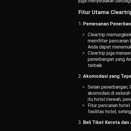
juga menyediakan berbaga
Fitur Utama Cleartri
Pemesanan Penerban
Cleartrip memungkin
memfilter pencarian 
Anda dapat menemuka
Cleartrip juga mena
penerbangan yang And
terbaik.
Akomodasi yang Tepa
Selain penerbangan, 
akomodasi di seluruh
itu hotel mewah, pen
Fitur pencarian hotel
fasilitas hotel, seh
Beli Tiket Kereta dan 