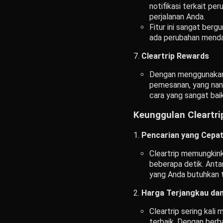
notifikasi terkait p
perjalanan Anda.
Fitur ini sangat ber
ada perubahan mendad
Cleartrip Rewards
Dengan menggunakan 
pemesanan, yang nant
cara yang sangat bai
Keunggulan Cleartri
Pencarian yang Cepa
Cleartrip memungkink
beberapa detik. Ant
yang Anda butuhkan t
Harga Terjangkau dan
Cleartrip sering ka
terbaik. Dengan berb