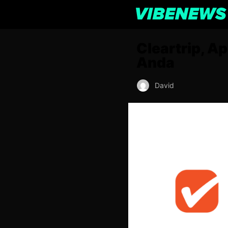
Cleartrip, Ap
Anda
David