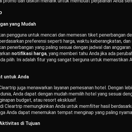
i promo dan diskon menarik untuk membuat perjalanan Anda sem
p
gan yang Mudah
kan pengguna untuk mencari dan memesan tiket penerbangan de
berdasarkan preferensi seperti harga, waktu keberangkatan, dan
n penerbangan yang paling sesuai dengan jadwal dan anggaran 
warkan
notifikasi harga
, yang memberi tahu Anda jika ada peruba
a pilih. Ini adalah fitur yang sangat berguna untuk memastikan
t untuk Anda
Cleartrip juga menawarkan layanan pemesanan hotel. Dengan lebih
 dunia, Anda dapat dengan mudah memilih hotel yang sesuai deng
ginapan budget, atau resort eksklusif.
 di Cleartrip memungkinkan Anda untuk memfilter hasil berdasarka
ingga Anda dapat menemukan tempat menginap yang paling nyama
Aktivitas di Tujuan