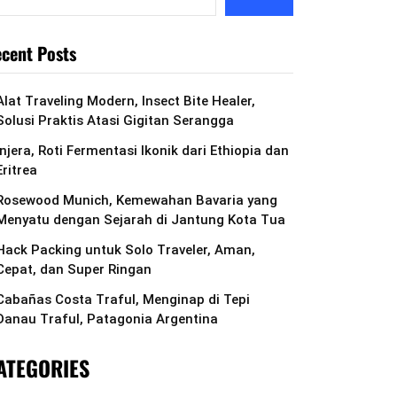
cent Posts
Alat Traveling Modern, Insect Bite Healer,
Solusi Praktis Atasi Gigitan Serangga
Injera, Roti Fermentasi Ikonik dari Ethiopia dan
Eritrea
Rosewood Munich, Kemewahan Bavaria yang
Menyatu dengan Sejarah di Jantung Kota Tua
Hack Packing untuk Solo Traveler, Aman,
Cepat, dan Super Ringan
Cabañas Costa Traful, Menginap di Tepi
Danau Traful, Patagonia Argentina
ATEGORIES