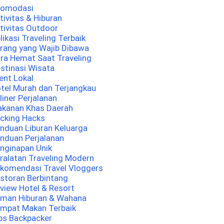
komodasi
tivitas & Hiburan
tivitas Outdoor
likasi Traveling Terbaik
rang yang Wajib Dibawa
ra Hemat Saat Traveling
stinasi Wisata
ent Lokal
tel Murah dan Terjangkau
liner Perjalanan
kanan Khas Daerah
cking Hacks
nduan Liburan Keluarga
nduan Perjalanan
nginapan Unik
ralatan Traveling Modern
komendasi Travel Vloggers
storan Berbintang
view Hotel & Resort
man Hiburan & Wahana
mpat Makan Terbaik
ps Backpacker