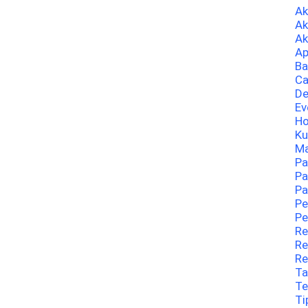
A
Ak
Ak
Ap
Ba
Ca
De
Ev
Ho
Ku
Ma
Pa
Pa
Pa
Pe
Pe
Re
Re
Re
Ta
Te
Ti