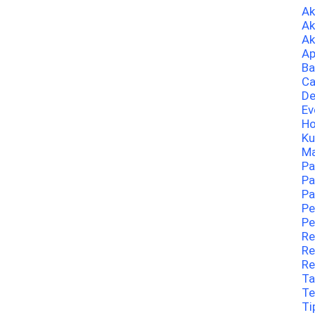
A
Ak
Ak
Ap
Ba
Ca
De
Ev
Ho
Ku
Ma
Pa
Pa
Pa
Pe
Pe
Re
Re
Re
Ta
Te
Ti