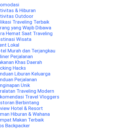
komodasi
tivitas & Hiburan
tivitas Outdoor
likasi Traveling Terbaik
rang yang Wajib Dibawa
ra Hemat Saat Traveling
stinasi Wisata
ent Lokal
tel Murah dan Terjangkau
liner Perjalanan
kanan Khas Daerah
cking Hacks
nduan Liburan Keluarga
nduan Perjalanan
nginapan Unik
ralatan Traveling Modern
komendasi Travel Vloggers
storan Berbintang
view Hotel & Resort
man Hiburan & Wahana
mpat Makan Terbaik
ps Backpacker