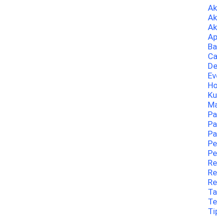
A
Ak
Ak
Ap
Ba
Ca
De
Ev
Ho
Ku
Ma
Pa
Pa
Pa
Pe
Pe
Re
Re
Re
Ta
Te
Ti