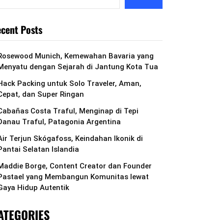
cent Posts
Rosewood Munich, Kemewahan Bavaria yang
Menyatu dengan Sejarah di Jantung Kota Tua
Hack Packing untuk Solo Traveler, Aman,
Cepat, dan Super Ringan
Cabañas Costa Traful, Menginap di Tepi
Danau Traful, Patagonia Argentina
Air Terjun Skógafoss, Keindahan Ikonik di
Pantai Selatan Islandia
Maddie Borge, Content Creator dan Founder
Pastael yang Membangun Komunitas lewat
Gaya Hidup Autentik
ATEGORIES