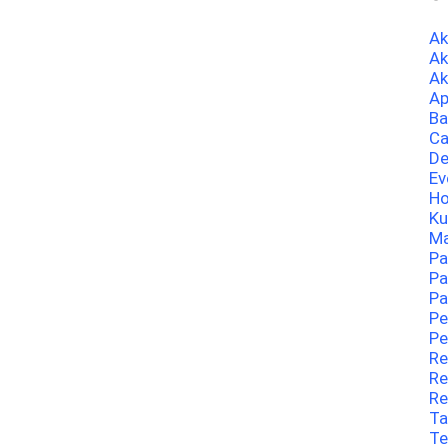
A
Ak
Ak
Ap
Ba
Ca
De
Ev
Ho
Ku
Ma
Pa
Pa
Pa
Pe
Pe
Re
Re
Re
Ta
Te