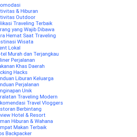
komodasi
tivitas & Hiburan
tivitas Outdoor
likasi Traveling Terbaik
rang yang Wajib Dibawa
ra Hemat Saat Traveling
stinasi Wisata
ent Lokal
tel Murah dan Terjangkau
liner Perjalanan
kanan Khas Daerah
cking Hacks
nduan Liburan Keluarga
nduan Perjalanan
nginapan Unik
ralatan Traveling Modern
komendasi Travel Vloggers
storan Berbintang
view Hotel & Resort
man Hiburan & Wahana
mpat Makan Terbaik
ps Backpacker