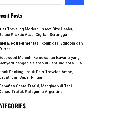
cent Posts
Alat Traveling Modern, Insect Bite Healer,
Solusi Praktis Atasi Gigitan Serangga
Injera, Roti Fermentasi Ikonik dari Ethiopia dan
Eritrea
Rosewood Munich, Kemewahan Bavaria yang
Menyatu dengan Sejarah di Jantung Kota Tua
Hack Packing untuk Solo Traveler, Aman,
Cepat, dan Super Ringan
Cabañas Costa Traful, Menginap di Tepi
Danau Traful, Patagonia Argentina
ATEGORIES