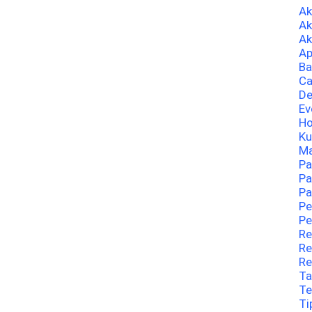
A
Ak
Ak
Ap
Ba
Ca
De
Ev
Ho
Ku
Ma
Pa
Pa
Pa
Pe
Pe
Re
Re
Re
Ta
Te
Ti