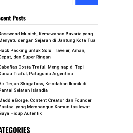
cent Posts
Rosewood Munich, Kemewahan Bavaria yang
Menyatu dengan Sejarah di Jantung Kota Tua
Hack Packing untuk Solo Traveler, Aman,
Cepat, dan Super Ringan
Cabañas Costa Traful, Menginap di Tepi
Danau Traful, Patagonia Argentina
Air Terjun Skógafoss, Keindahan Ikonik di
Pantai Selatan Islandia
Maddie Borge, Content Creator dan Founder
Pastael yang Membangun Komunitas lewat
Gaya Hidup Autentik
ATEGORIES