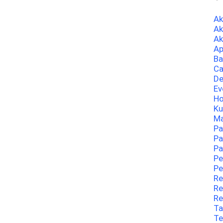
A
Ak
Ak
Ap
Ba
Ca
De
Ev
Ho
Ku
Ma
Pa
Pa
Pa
Pe
Pe
Re
Re
Re
Ta
Te