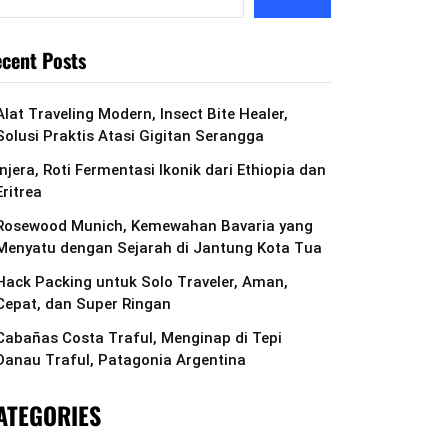
cent Posts
Alat Traveling Modern, Insect Bite Healer,
Solusi Praktis Atasi Gigitan Serangga
Injera, Roti Fermentasi Ikonik dari Ethiopia dan
Eritrea
Rosewood Munich, Kemewahan Bavaria yang
Menyatu dengan Sejarah di Jantung Kota Tua
Hack Packing untuk Solo Traveler, Aman,
Cepat, dan Super Ringan
Cabañas Costa Traful, Menginap di Tepi
Danau Traful, Patagonia Argentina
ATEGORIES