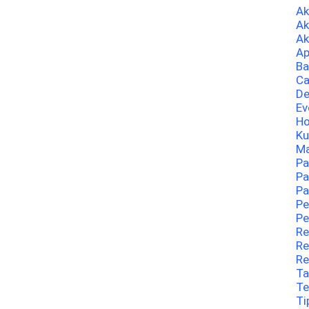
A
Ak
Ak
Ap
Ba
Ca
De
Ev
Ho
Ku
Ma
Pa
Pa
Pa
Pe
Pe
Re
Re
Re
Ta
Te
Ti