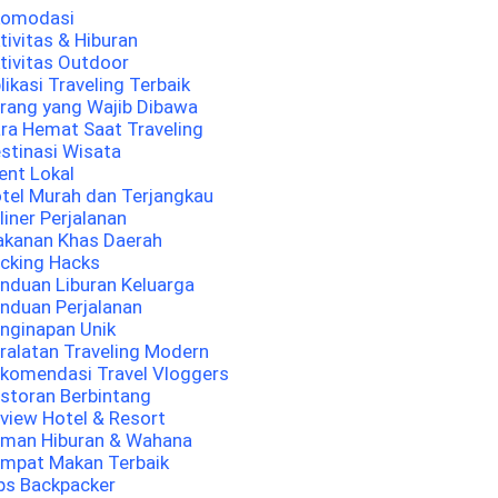
komodasi
tivitas & Hiburan
tivitas Outdoor
likasi Traveling Terbaik
rang yang Wajib Dibawa
ra Hemat Saat Traveling
stinasi Wisata
ent Lokal
tel Murah dan Terjangkau
liner Perjalanan
kanan Khas Daerah
cking Hacks
nduan Liburan Keluarga
nduan Perjalanan
nginapan Unik
ralatan Traveling Modern
komendasi Travel Vloggers
storan Berbintang
view Hotel & Resort
man Hiburan & Wahana
mpat Makan Terbaik
ps Backpacker