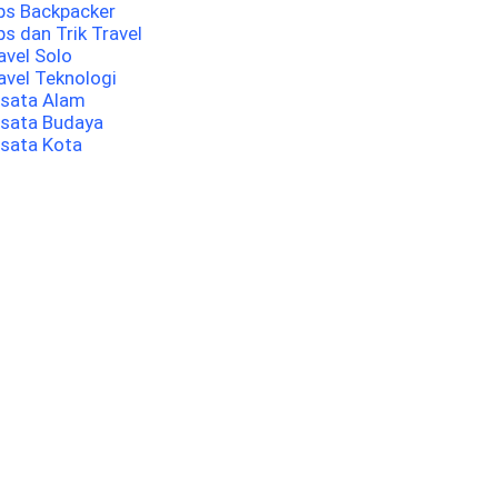
ps Backpacker
ps dan Trik Travel
avel Solo
avel Teknologi
sata Alam
sata Budaya
sata Kota