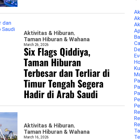
A
Ak
Ak
Ap
Aktivitas & Hiburan
Ba
Taman Hiburan & Wahana
Ca
March 26, 2026
Six Flags Qiddiya,
De
Ev
Taman Hiburan
Ho
Ku
Terbesar dan Terliar di
Ma
Timur Tengah Segera
Pa
Pa
Hadir di Arab Saudi
Pa
Pe
Pe
Re
Re
Re
Aktivitas & Hiburan
Ta
Taman Hiburan & Wahana
Te
March 16, 2026