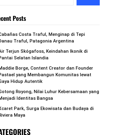
cent Posts
Cabañas Costa Traful, Menginap di Tepi
Danau Traful, Patagonia Argentina
Air Terjun Skógafoss, Keindahan Ikonik di
Pantai Selatan Islandia
Maddie Borge, Content Creator dan Founder
Pastael yang Membangun Komunitas lewat
Gaya Hidup Autentik
Gotong Royong, Nilai Luhur Kebersamaan yang
Menjadi Identitas Bangsa
Xcaret Park, Surga Ekowisata dan Budaya di
Riviera Maya
ATEGORIES