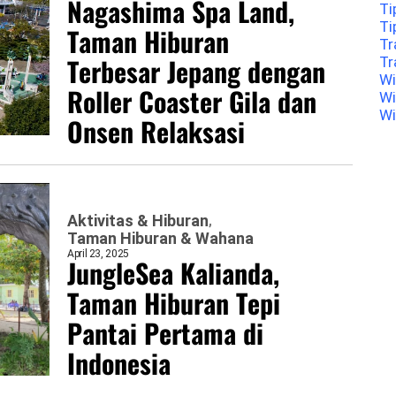
Nagashima Spa Land,
Ti
Ti
Taman Hiburan
Tr
Terbesar Jepang dengan
Tr
Wi
Roller Coaster Gila dan
Wi
Wi
Onsen Relaksasi
Aktivitas & Hiburan
Taman Hiburan & Wahana
April 23, 2025
JungleSea Kalianda,
Taman Hiburan Tepi
Pantai Pertama di
Indonesia