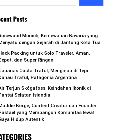
cent Posts
Rosewood Munich, Kemewahan Bavaria yang
Menyatu dengan Sejarah di Jantung Kota Tua
Hack Packing untuk Solo Traveler, Aman,
Cepat, dan Super Ringan
Cabañas Costa Traful, Menginap di Tepi
Danau Traful, Patagonia Argentina
Air Terjun Skógafoss, Keindahan Ikonik di
Pantai Selatan Islandia
Maddie Borge, Content Creator dan Founder
Pastael yang Membangun Komunitas lewat
Gaya Hidup Autentik
ATEGORIES