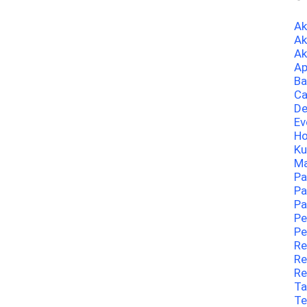
A
Ak
Ak
Ap
Ba
Ca
De
Ev
Ho
Ku
Ma
Pa
Pa
Pa
Pe
Pe
Re
Re
Re
Ta
Te