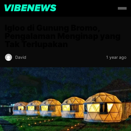
Igloo di Gunung Bromo,
Pengalaman Menginap yang
Tak Terlupakan
David
1 year ago