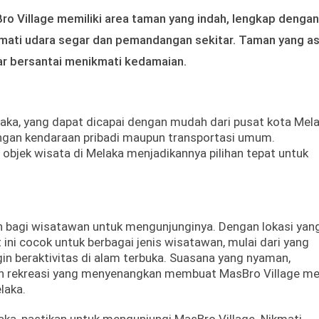
ro Village memiliki area taman yang indah, lengkap dengan 
mati udara segar dan pemandangan sekitar. Taman yang asr
ar bersantai menikmati kedamaian.
laka, yang dapat dicapai dengan mudah dari pusat kota Mela
dengan kendaraan pribadi maupun transportasi umum.
bjek wisata di Melaka menjadikannya pilihan tepat untuk
 bagi wisatawan untuk mengunjunginya. Dengan lokasi yan
 ini cocok untuk berbagai jenis wisatawan, mulai dari yang
n beraktivitas di alam terbuka. Suasana yang nyaman,
n rekreasi yang menyenangkan membuat MasBro Village me
laka.