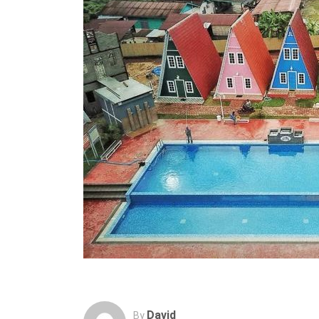
David
By