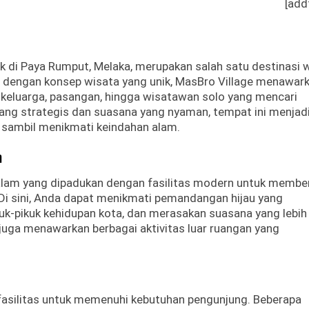
[add
ak di Paya Rumput, Melaka, merupakan salah satu destinasi 
al dengan konsep wisata yang unik, MasBro Village menawar
 keluarga, pasangan, hingga wisatawan solo yang mencari
yang strategis dan suasana yang nyaman, tempat ini menjad
ur sambil menikmati keindahan alam.
n
lam yang dipadukan dengan fasilitas modern untuk membe
i sini, Anda dapat menikmati pemandangan hijau yang
uk-pikuk kehidupan kota, dan merasakan suasana yang lebih
e juga menawarkan berbagai aktivitas luar ruangan yang
 fasilitas untuk memenuhi kebutuhan pengunjung. Beberapa