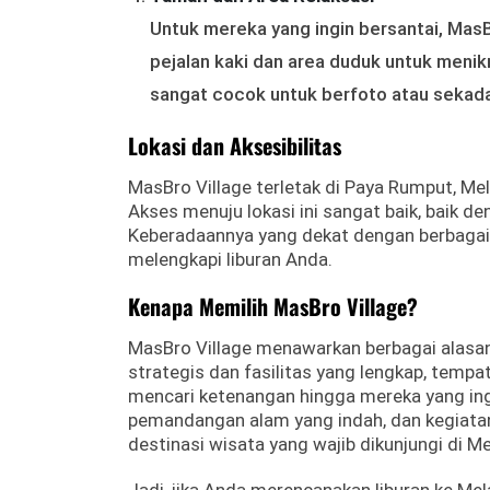
Untuk mereka yang ingin bersantai, MasB
pejalan kaki dan area duduk untuk menik
sangat cocok untuk berfoto atau sekad
Lokasi dan Aksesibilitas
MasBro Village terletak di Paya Rumput, Me
Akses menuju lokasi ini sangat baik, baik 
Keberadaannya yang dekat dengan berbagai o
melengkapi liburan Anda.
Kenapa Memilih MasBro Village?
MasBro Village menawarkan berbagai alasan
strategis dan fasilitas yang lengkap, tempat
mencari ketenangan hingga mereka yang ingi
pemandangan alam yang indah, dan kegiata
destinasi wisata yang wajib dikunjungi di Me