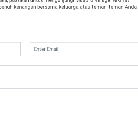
laka, pastikan untuk mengunjungi MasBro Village. Nikmati
 penuh kenangan bersama keluarga atau teman-teman Anda