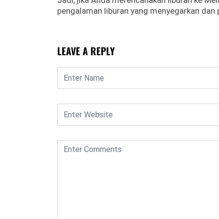
Jadi, jika Anda merencanakan liburan ke Me
pengalaman liburan yang menyegarkan dan
LEAVE A REPLY