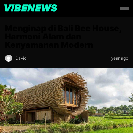
Menginap di Bali Bee House,
Harmoni Alam dan
Kenyamanan Modern
David
1 year ago