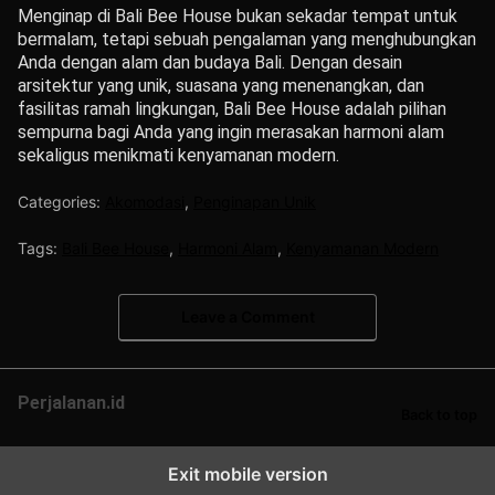
Menginap di Bali Bee House bukan sekadar tempat untuk
bermalam, tetapi sebuah pengalaman yang menghubungkan
Anda dengan alam dan budaya Bali. Dengan desain
arsitektur yang unik, suasana yang menenangkan, dan
fasilitas ramah lingkungan, Bali Bee House adalah pilihan
sempurna bagi Anda yang ingin merasakan harmoni alam
sekaligus menikmati kenyamanan modern.
Categories:
Akomodasi
,
Penginapan Unik
Tags:
Bali Bee House
,
Harmoni Alam
,
Kenyamanan Modern
Leave a Comment
Perjalanan.id
Back to top
Exit mobile version