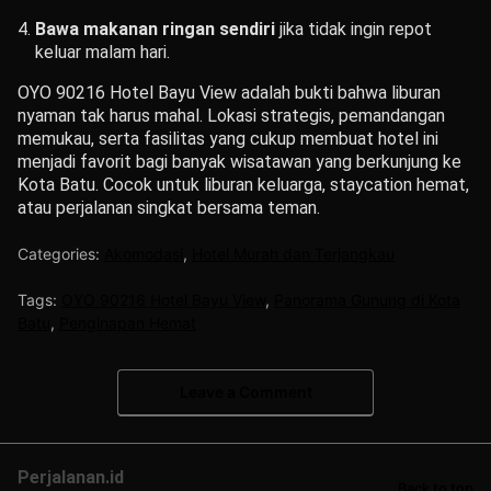
Bawa makanan ringan sendiri
jika tidak ingin repot
keluar malam hari.
OYO 90216 Hotel Bayu View adalah bukti bahwa liburan
nyaman tak harus mahal. Lokasi strategis, pemandangan
memukau, serta fasilitas yang cukup membuat hotel ini
menjadi favorit bagi banyak wisatawan yang berkunjung ke
Kota Batu. Cocok untuk liburan keluarga, staycation hemat,
atau perjalanan singkat bersama teman.
Categories:
Akomodasi
,
Hotel Murah dan Terjangkau
Tags:
OYO 90216 Hotel Bayu View
,
Panorama Gunung di Kota
Batu
,
Penginapan Hemat
Leave a Comment
Perjalanan.id
Back to top