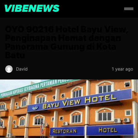
OYO 90216 Hotel Bayu View,
Penginapan Hemat dengan
Panorama Gunung di Kota
Batu
David
1 year ago