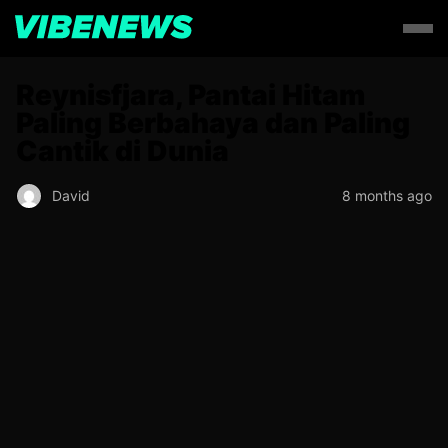
Reynisfjara, Pantai Hitam
Paling Berbahaya dan Paling
Cantik di Dunia
David
8 months ago