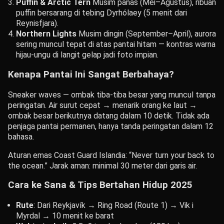
Puffin & Arctic Tern
Musim panas (Mei–Agustus), ribuan
puffin bersarang di tebing Dyrhólaey (5 menit dari
Reynisfjara).
Northern Lights
Musim dingin (September–April), aurora
sering muncul tepat di atas pantai hitam — kontras warna
hijau-ungu di langit gelap jadi foto impian.
Kenapa Pantai Ini Sangat Berbahaya?
Sneaker waves — ombak tiba-tiba besar yang muncul tanpa
peringatan. Air surut cepat → menarik orang ke laut →
ombak besar berikutnya datang dalam 10 detik. Tidak ada
penjaga pantai permanen, hanya tanda peringatan dalam 12
bahasa.
Aturan emas Coast Guard Islandia: “Never turn your back to
the ocean.” Jarak aman: minimal 30 meter dari garis air.
Cara ke Sana & Tips Bertahan Hidup 2025
Rute
: Dari Reykjavík → Ring Road (Route 1) → Vik i
Myrdal → 10 menit ke barat