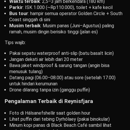
Waktu terbaik
: 2,5–3 jam berkendara (180 km)
Parkir
: ISK 1.000 (~Rp110.000), toilet + kafe kecil
Bus tour
: hampir semua operator Golden Circle + South
Coast singgah di sini
Musim terbaik
: Musim panas (Juni–Agustus) paling
ramah, musim dingin berisiko tinggi (jalan es)
Tips wajib:
Pakai sepatu waterproof anti-slip (batu basalt licin)
Jangan dekati air lebih dari 20 meter
Bawa jaket windproof & sarung tangan (angin bisa
menusuk tulang)
Datang pagi (06.00–08.00) atau sore (setelah 17.00)
untuk hindari kerumunan
Drone dilarang tanpa izin (ganggu puffin)
Pengalaman Terbaik di Reynisfjara
Foto di Hálsanefshellir saat golden hour
Lihat puffin dari tebing Dyrhólaey (pakai binokular)
Minum kopi panas di Black Beach Café sambil lihat