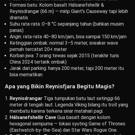
Formasi batu: Kolom basalt Hálsanefshellir &
Reynisdrangar (66 m) — mirip Giant’s Causeway tapi lebih
dramatis
Suhu rata-rata: 0–8 °C sepanjang tahun (bahkan musim
panas)
Angin: rata-rata 40–80 km/jam, bisa sampai 150 km/jam
Ketinggian ombak: normal 3–5 meter, sneaker wave
pernah tercatat 20+ meter
Korban jiwa: 7 orang tewas sejak 2015 (terakhir turis
China 2024 tertarik ombak)
Jarak dari parking: hanya 200 meter, tapi 200 meter itu
bisa mematikan
Apa yang Bikin Reynisfjara Begitu Magis?
Reynisdrangar
Tiga tumpukan batu laut setinggi 66
meter di tengah laut. Legenda Viking bilang itu troll yang
membatu karena terkena sinar matahari pagi.
Hálsanefshellir Cave
Gua basalt dengan kolom
hexagonal sempurna — lokasi syuting Game of Thrones
(Eastwatch-by-the-Sea) dan Star Wars Rogue One.