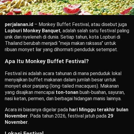
perjalanan.id
– Monkey Buffet Festival, atau disebut juga
Lopburi Monkey Banquet
, adalah salah satu festival paling
unik dan nyeleneh di dunia. Setiap tahun, kota Lopburi di
Thailand berubah menjadi “meja makan raksasa” untuk
ribuan monyet liar yang dihormati penduduk setempat.
Apa Itu Monkey Buffet Festival?
Festival ini adalah acara tahunan di mana penduduk lokal
menyajikan buffet makanan dalam jumlah besar untuk
monyet ekor panjang (long-tailed macaques). Makanan
yang disajikan mencapai
ton-tonan
buah-buahan, sayuran,
nasi ketan, permen, dan berbagai hidangan manis lainnya.
Acara ini biasanya digelar pada
hari Minggu terakhir bulan
November
. Pada tahun 2026, festival jatuh pada
29
November
.
Lokasi Festival