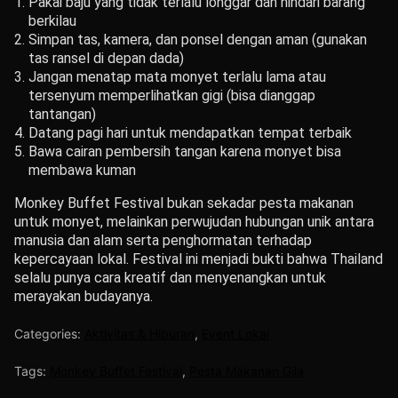
Pakai baju yang tidak terlalu longgar dan hindari barang
berkilau
Simpan tas, kamera, dan ponsel dengan aman (gunakan
tas ransel di depan dada)
Jangan menatap mata monyet terlalu lama atau
tersenyum memperlihatkan gigi (bisa dianggap
tantangan)
Datang pagi hari untuk mendapatkan tempat terbaik
Bawa cairan pembersih tangan karena monyet bisa
membawa kuman
Monkey Buffet Festival bukan sekadar pesta makanan
untuk monyet, melainkan perwujudan hubungan unik antara
manusia dan alam serta penghormatan terhadap
kepercayaan lokal. Festival ini menjadi bukti bahwa Thailand
selalu punya cara kreatif dan menyenangkan untuk
merayakan budayanya.
Categories:
Aktivitas & Hiburan
,
Event Lokal
Tags:
Monkey Buffet Festival
,
Pesta Makanan Gila