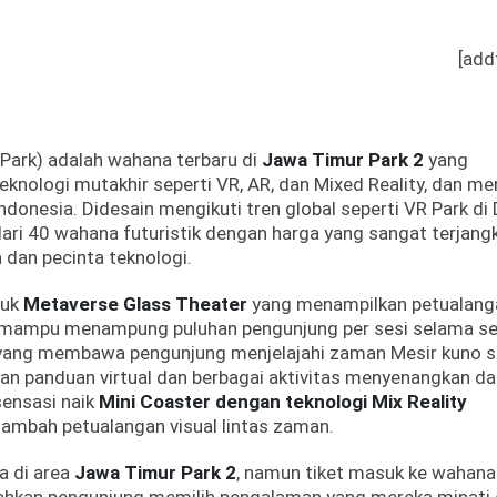
[add
 Park) adalah wahana terbaru di
Jawa Timur Park 2
yang
nologi mutakhir seperti VR, AR, dan Mixed Reality, dan me
Indonesia. Didesain mengikuti tren global seperti VR Park di
ari 40 wahana futuristik dengan harga yang sangat terjang
 dan pecinta teknologi.
suk
Metaverse Glass Theater
yang menampilkan petualang
, mampu menampung puluhan pengunjung per sesi selama se
 yang membawa pengunjung menjelajahi zaman Mesir kuno s
engan panduan virtual dan berbagai aktivitas menyenangkan d
sensasi naik
Mini Coaster dengan teknologi Mix Reality
tambah petualangan visual lintas zaman.
a di area
Jawa Timur Park 2
, namun tiket masuk ke wahana 