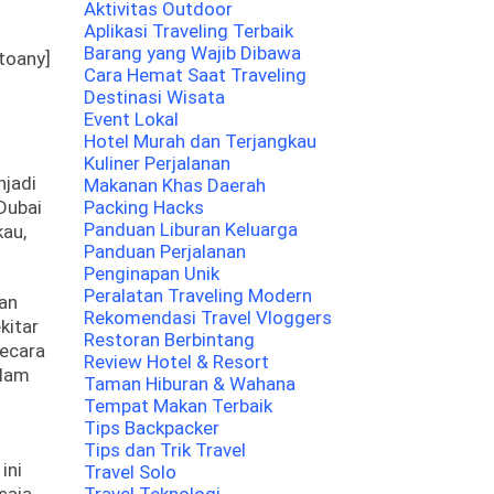
Aktivitas Outdoor
Aplikasi Traveling Terbaik
Barang yang Wajib Dibawa
toany]
Cara Hemat Saat Traveling
Destinasi Wisata
Event Lokal
Hotel Murah dan Terjangkau
Kuliner Perjalanan
njadi
Makanan Khas Daerah
 Dubai
Packing Hacks
Panduan Liburan Keluarga
kau,
Panduan Perjalanan
Penginapan Unik
Peralatan Traveling Modern
an
Rekomendasi Travel Vloggers
kitar
Restoran Berbintang
ecara
Review Hotel & Resort
alam
Taman Hiburan & Wahana
Tempat Makan Terbaik
Tips Backpacker
Tips dan Trik Travel
ini
Travel Solo