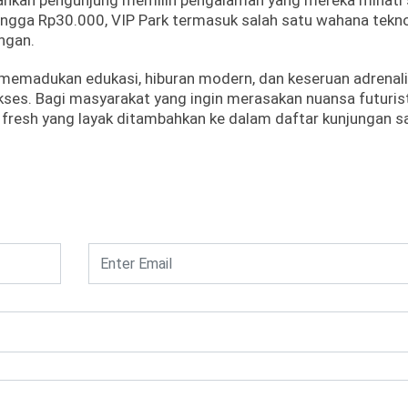
dahkan pengunjung memilih pengalaman yang mereka minati 
ingga Rp30.000, VIP Park termasuk salah satu wahana tekn
angan.
 memadukan edukasi, hiburan modern, dan keseruan adrenal
ses. Bagi masyarakat yang ingin merasakan nuansa futuris
an fresh yang layak ditambahkan ke dalam daftar kunjungan s