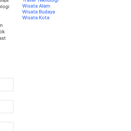
saja.
Travel Teknologi
Wisata Alam
ologi
Wisata Budaya
Wisata Kota
in
tik
aat