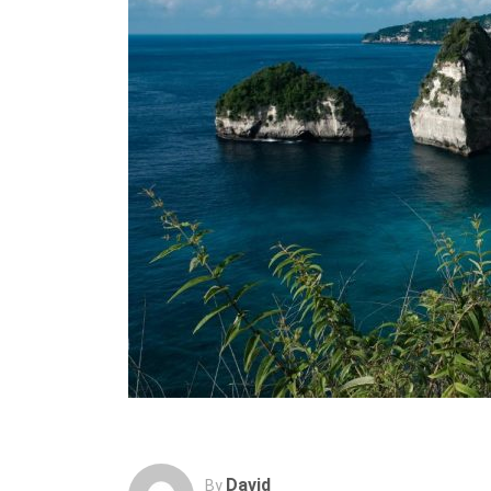
David
By