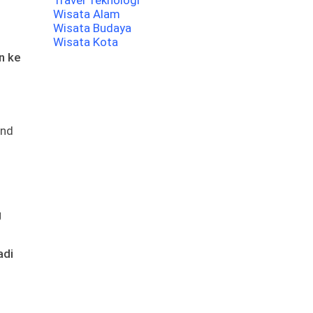
Travel Teknologi
Wisata Alam
Wisata Budaya
Wisata Kota
n ke
ond
g
adi