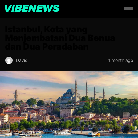
Istanbul, Kota yang
Menjembatani Dua Benua
dan Dua Peradaban
David
1 month ago