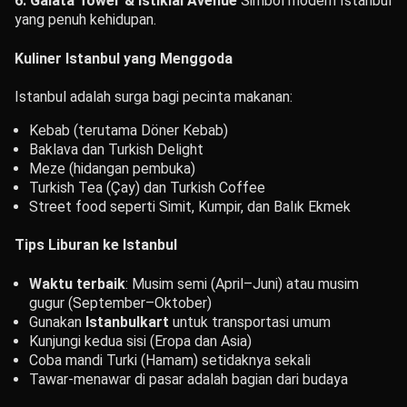
6. Galata Tower & Istiklal Avenue
Simbol modern Istanbul
yang penuh kehidupan.
Kuliner Istanbul yang Menggoda
Istanbul adalah surga bagi pecinta makanan:
Kebab (terutama Döner Kebab)
Baklava dan Turkish Delight
Meze (hidangan pembuka)
Turkish Tea (Çay) dan Turkish Coffee
Street food seperti Simit, Kumpir, dan Balık Ekmek
Tips Liburan ke Istanbul
Waktu terbaik
: Musim semi (April–Juni) atau musim
gugur (September–Oktober)
Gunakan
Istanbulkart
untuk transportasi umum
Kunjungi kedua sisi (Eropa dan Asia)
Coba mandi Turki (Hamam) setidaknya sekali
Tawar-menawar di pasar adalah bagian dari budaya