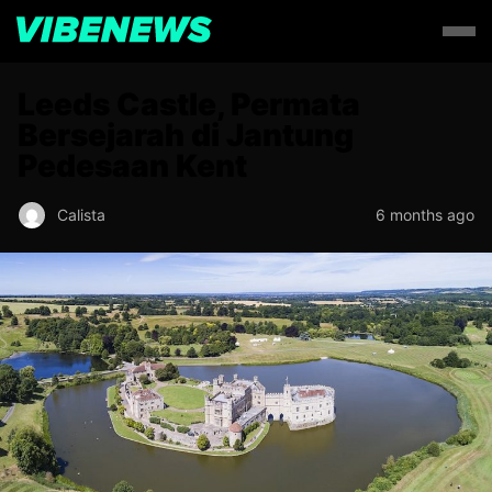
Leeds Castle, Permata
Bersejarah di Jantung
Pedesaan Kent
Calista
6 months ago