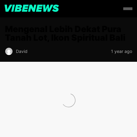
Mengenal Lebih Dekat Pura
Tanah Lot, Ikon Spiritual Bali
David
1 year ago