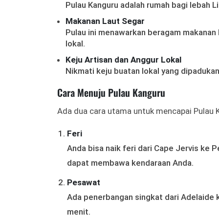
Pulau Kanguru adalah rumah bagi lebah Li
Makanan Laut Segar
Pulau ini menawarkan beragam makanan la
lokal.
Keju Artisan dan Anggur Lokal
Nikmati keju buatan lokal yang dipaduka
Cara Menuju Pulau Kanguru
Ada dua cara utama untuk mencapai Pulau 
Feri
Anda bisa naik feri dari Cape Jervis ke 
dapat membawa kendaraan Anda.
Pesawat
Ada penerbangan singkat dari Adelaide 
menit.