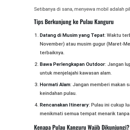
Setibanya di sana, menyewa mobil adalah pil
Tips Berkunjung ke Pulau Kanguru
Datang di Musim yang Tepat
: Waktu te
November) atau musim gugur (Maret-Mei
terbaiknya.
Bawa Perlengkapan Outdoor
: Jangan l
untuk menjelajahi kawasan alam.
Hormati Alam
: Jangan memberi makan sa
keindahan pulau.
Rencanakan Itinerary
: Pulau ini cukup l
menikmati semua tempat menarik tanpa 
Kenapa Pulau Kanguru Wajib Dikunjungi?