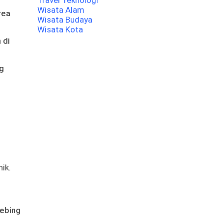
Travel Teknologi
Wisata Alam
rea
Wisata Budaya
Wisata Kota
 di
ng
ik.
tebing