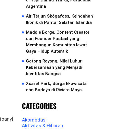
di Tepi Danau Traful, Patagonia
Argentina
Air Terjun Skógafoss, Keindahan
Ikonik di Pantai Selatan Islandia
Maddie Borge, Content Creator
dan Founder Pastael yang
Membangun Komunitas lewat
Gaya Hidup Autentik
Gotong Royong, Nilai Luhur
Kebersamaan yang Menjadi
Identitas Bangsa
Xcaret Park, Surga Ekowisata
dan Budaya di Riviera Maya
CATEGORIES
toany]
Akomodasi
Aktivitas & Hiburan