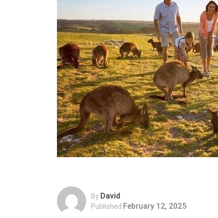
David
By
February 12, 2025
Published