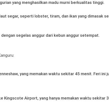
gurian yang menghasilkan madu murni berkualitas tinggi.
ut segar, seperti lobster, tiram, dan ikan yang dimasak s
n dengan segelas anggur dari kebun anggur setempat.
Kanguru:
Penneshaw, yang memakan waktu sekitar 45 menit. Feri ini j
ke Kingscote Airport, yang hanya memakan waktu sekitar 