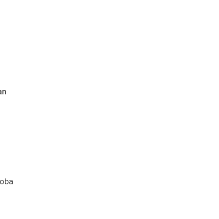
an
coba