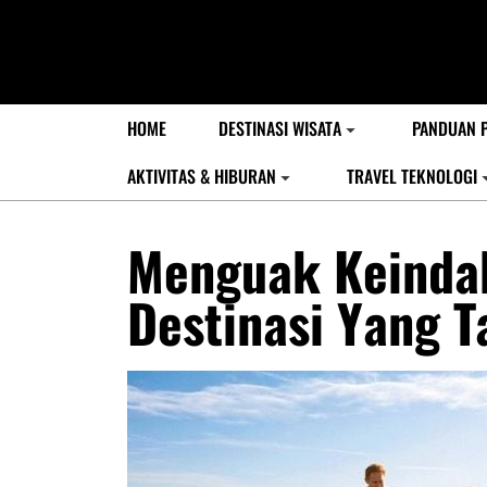
HOME
DESTINASI WISATA
PANDUAN 
AKTIVITAS & HIBURAN
TRAVEL TEKNOLOGI
Menguak Keindah
Destinasi Yang T