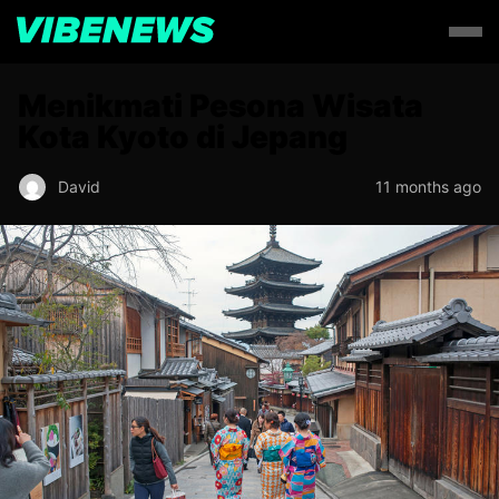
Menikmati Pesona Wisata
Kota Kyoto di Jepang
David
11 months ago