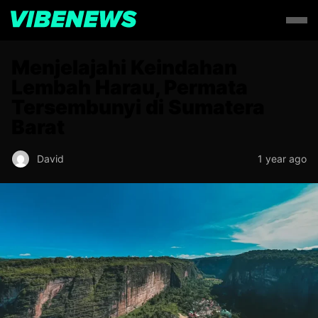
Menjelajahi Keindahan
Lembah Harau, Permata
Tersembunyi di Sumatera
Barat
David
1 year ago