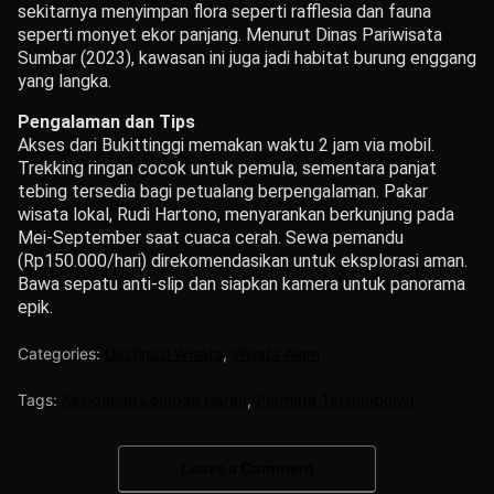
sekitarnya menyimpan flora seperti rafflesia dan fauna
seperti monyet ekor panjang. Menurut Dinas Pariwisata
Sumbar (2023), kawasan ini juga jadi habitat burung enggang
yang langka.
Pengalaman dan Tips
Akses dari Bukittinggi memakan waktu 2 jam via mobil.
Trekking ringan cocok untuk pemula, sementara panjat
tebing tersedia bagi petualang berpengalaman. Pakar
wisata lokal, Rudi Hartono, menyarankan berkunjung pada
Mei-September saat cuaca cerah. Sewa pemandu
(Rp150.000/hari) direkomendasikan untuk eksplorasi aman.
Bawa sepatu anti-slip dan siapkan kamera untuk panorama
epik.
Categories:
Destinasi Wisata
,
Wisata Alam
Tags:
Keindahan Lembah Harau
,
Permata Tersembunyi
Leave a Comment