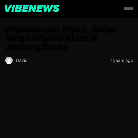
Pegunungan Alpen, Swiss –
Surga Wisata Alam di
Jantung Eropa
David
2 years ago