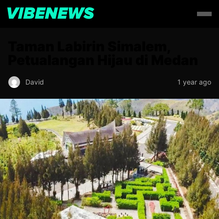
Taman Labirin Simalem,
Petualangan Hijau di Medan
David
1 year ago