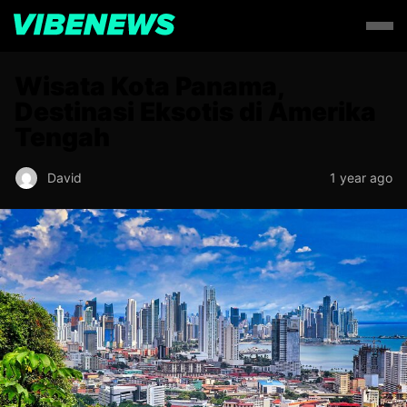
Wisata Kota Panama,
Destinasi Eksotis di Amerika
Tengah
David
1 year ago