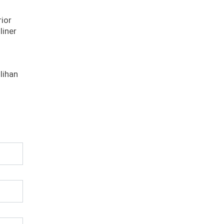
rior
liner
lihan