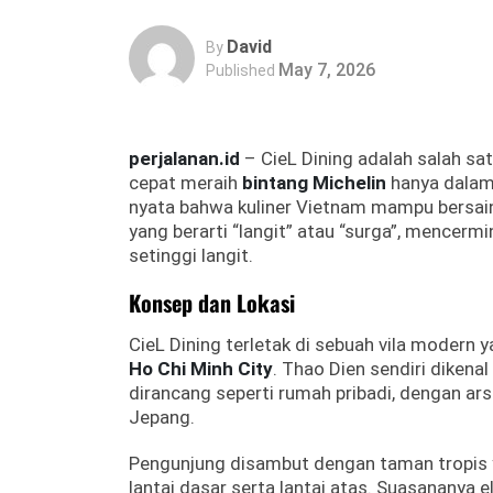
David
By
May 7, 2026
Published
perjalanan.id
– CieL Dining adalah salah sat
cepat meraih
bintang Michelin
hanya dalam 
nyata bahwa kuliner Vietnam mampu bersain
yang berarti “langit” atau “surga”, mencerm
setinggi langit.
Konsep dan Lokasi
CieL Dining terletak di sebuah vila modern y
Ho Chi Minh City
. Thao Dien sendiri dikena
dirancang seperti rumah pribadi, dengan a
Jepang.
Pengunjung disambut dengan taman tropis y
lantai dasar serta lantai atas. Suasanany