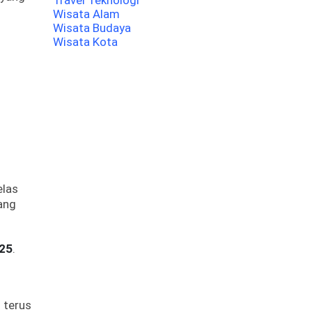
Travel Teknologi
Wisata Alam
Wisata Budaya
Wisata Kota
elas
ang
025
.
g terus