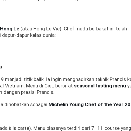
 Hong Le
(atau Hong Le Vie). Chef muda berbakat ini telah
dapur-dapur kelas dunia:
a
enjadi titik balik. Ia ingin menghadirkan teknik Prancis k
al Vietnam. Menu di CieL bersifat
seasonal tasting menu
y
 dengan presisi Prancis.
 ia dinobatkan sebagai
Michelin Young Chef of the Year 2
ada à la carte). Menu biasanya terdiri dari 7–11 course yan