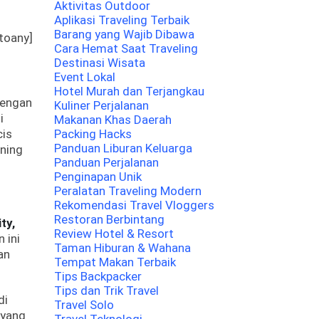
Aktivitas Outdoor
Aplikasi Traveling Terbaik
Barang yang Wajib Dibawa
toany]
Cara Hemat Saat Traveling
Destinasi Wisata
Event Lokal
Hotel Murah dan Terjangkau
Dengan
Kuliner Perjalanan
i
Makanan Khas Daerah
cis
Packing Hacks
Panduan Liburan Keluarga
ining
Panduan Perjalanan
Penginapan Unik
Peralatan Traveling Modern
Rekomendasi Travel Vloggers
Restoran Berbintang
ty,
Review Hotel & Resort
 ini
Taman Hiburan & Wahana
an
Tempat Makan Terbaik
Tips Backpacker
Tips dan Trik Travel
di
Travel Solo
 yang