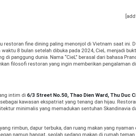
[add
u restoran fine dining paling menonjol di Vietnam saat ini. 
waktu 8 bulan setelah dibuka pada 2024, CieL menjadi bukt
g di panggung dunia. Nama “CieL” berasal dari bahasa Pran
inkan filosofi restoran yang ingin memberikan pengalaman d
ang intim di
6/3 Street No.50, Thao Dien Ward, Thu Duc Ci
l sebagai kawasan ekspatriat yang tenang dan hijau. Restoran
rsitektur minimalis yang memadukan sentuhan Skandinavia d
ang rimbun, dapur terbuka, dan ruang makan yang nyaman 
a elegan namun hangat, seolah sedang makan di rumah teman