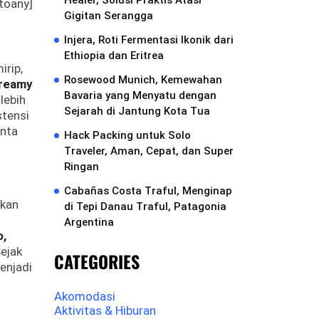
Healer, Solusi Praktis Atasi
toany]
Gigitan Serangga
Injera, Roti Fermentasi Ikonik dari
Ethiopia dan Eritrea
irip,
Rosewood Munich, Kemewahan
creamy
Bavaria yang Menyatu dengan
lebih
Sejarah di Jantung Kota Tua
stensi
inta
Hack Packing untuk Solo
Traveler, Aman, Cepat, dan Super
Ringan
Cabañas Costa Traful, Menginap
rkan
di Tepi Danau Traful, Patagonia
Argentina
o,
Sejak
CATEGORIES
menjadi
Akomodasi
Aktivitas & Hiburan