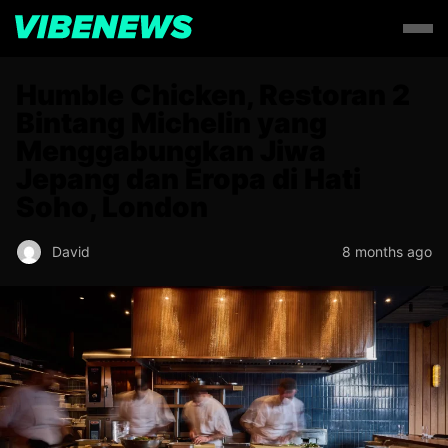
Humble Chicken, Restoran 2
Bintang Michelin yang
Menggabungkan Jiwa
Jepang dan Eropa di Hati
Soho, London
David
8 months ago