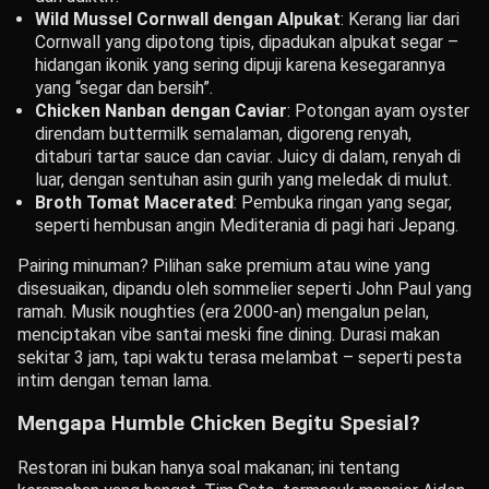
Wild Mussel Cornwall dengan Alpukat
: Kerang liar dari
Cornwall yang dipotong tipis, dipadukan alpukat segar –
hidangan ikonik yang sering dipuji karena kesegarannya
yang “segar dan bersih”.
Chicken Nanban dengan Caviar
: Potongan ayam oyster
direndam buttermilk semalaman, digoreng renyah,
ditaburi tartar sauce dan caviar. Juicy di dalam, renyah di
luar, dengan sentuhan asin gurih yang meledak di mulut.
Broth Tomat Macerated
: Pembuka ringan yang segar,
seperti hembusan angin Mediterania di pagi hari Jepang.
Pairing minuman? Pilihan sake premium atau wine yang
disesuaikan, dipandu oleh sommelier seperti John Paul yang
ramah. Musik noughties (era 2000-an) mengalun pelan,
menciptakan vibe santai meski fine dining. Durasi makan
sekitar 3 jam, tapi waktu terasa melambat – seperti pesta
intim dengan teman lama.
Mengapa Humble Chicken Begitu Spesial?
Restoran ini bukan hanya soal makanan; ini tentang