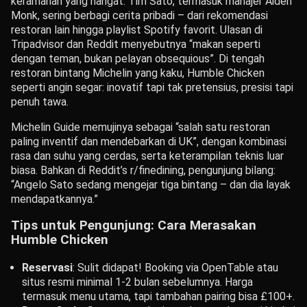
keramahan yang hangat. Tim Sato, termasuk manajer Aiden
Monk, sering berbagi cerita pribadi – dari rekomendasi
restoran lain hingga playlist Spotify favorit. Ulasan di
Tripadvisor dan Reddit menyebutnya “makan seperti
dengan teman, bukan pelayan obsequious”. Di tengah
restoran bintang Michelin yang kaku, Humble Chicken
seperti angin segar: inovatif tapi tak pretensius, presisi tapi
penuh tawa.
Michelin Guide memujinya sebagai “salah satu restoran
paling inventif dan mendebarkan di UK”, dengan kombinasi
rasa dan suhu yang cerdas, serta keterampilan teknis luar
biasa. Bahkan di Reddit’s r/finedining, pengunjung bilang:
“Angelo Sato sedang mengejar tiga bintang – dan dia layak
mendapatkannya.”
Tips untuk Pengunjung: Cara Merasakan
Humble Chicken
Reservasi
: Sulit didapat! Booking via OpenTable atau
situs resmi minimal 1-2 bulan sebelumnya. Harga
termasuk menu utama, tapi tambahan pairing bisa £100+.