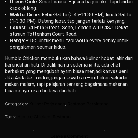
Dress Code
: Smart casual – jeans bagus oke, tapi hindari
kaos oblong.
Waktu
: Dinner Rabu-Sabtu (5:45-11:30 PM), lunch Sabtu
(1-3:30 PM). Datang lapar, tapi jangan terlalu kenyang.
Lokasi
: 54 Frith Street, Soho, London W1D 4SJ. Dekat
stasiun Tottenham Court Road.
Harga
: £185 untuk menu, tapi worth every penny untuk
pengalaman seumur hidup.
Humble Chicken membuktikan bahwa kuliner hebat lahir dari
kerendahan hati. Di balik nama sederhana itu, ada chef
berbakat yang mengubah ayam biasa menjadi kanvas seni.
Jika Anda ke London, jangan lewatkan – ini bukan sekadar
makan malam, tapi pelajaran tentang bagaimana makanan
bisa menyatukan budaya dan hati.
Categories:
Kuliner Perjalanan
,
Restoran Berbintang
Tags:
Humble Chicken
,
Restoran
Leave a Comment