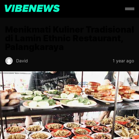
Menikmati Kuliner Tradisional
di Lamin Ethnic Restaurant,
Palangkaraya
David
1 year ago