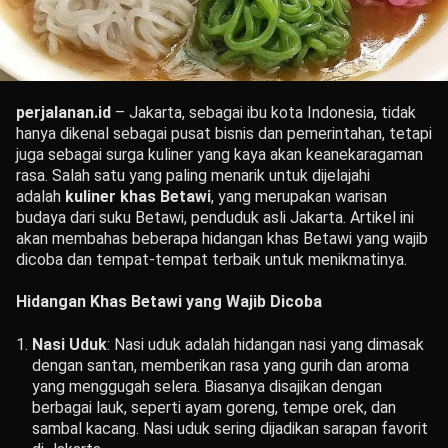
perjalanan.id
– Jakarta, sebagai ibu kota Indonesia, tidak
hanya dikenal sebagai pusat bisnis dan pemerintahan, tetapi
juga sebagai surga kuliner yang kaya akan keanekaragaman
rasa. Salah satu yang paling menarik untuk dijelajahi
adalah
kuliner khas Betawi
, yang merupakan warisan
budaya dari suku Betawi, penduduk asli Jakarta. Artikel ini
akan membahas beberapa hidangan khas Betawi yang wajib
dicoba dan tempat-tempat terbaik untuk menikmatinya.
Hidangan Khas Betawi yang Wajib Dicoba
Nasi Uduk
: Nasi uduk adalah hidangan nasi yang dimasak
dengan santan, memberikan rasa yang gurih dan aroma
yang menggugah selera. Biasanya disajikan dengan
berbagai lauk, seperti ayam goreng, tempe orek, dan
sambal kacang. Nasi uduk sering dijadikan sarapan favorit