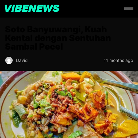
Soto Banyuwangi, Kuah
Kental dengan Sentuhan
Sambal Pecel
David
11 months ago