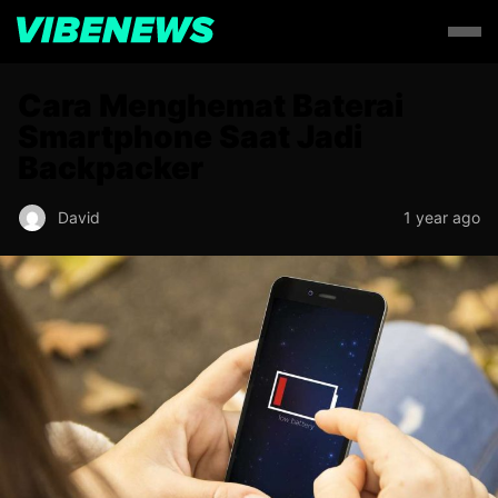
Cara Menghemat Baterai
Smartphone Saat Jadi
Backpacker
David
1 year ago