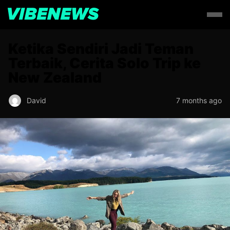
Ketika Sendiri Jadi Teman
Terbaik, Cerita Solo Trip ke
New Zealand
David
7 months ago