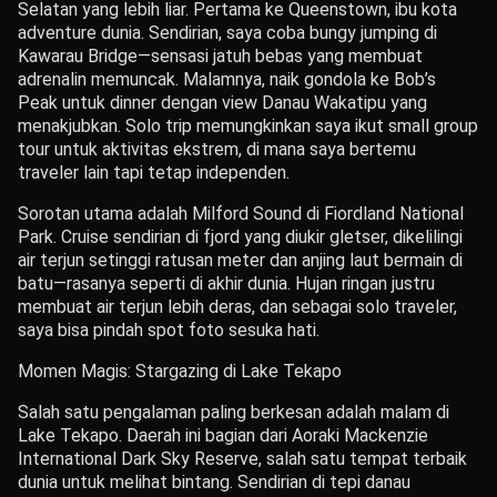
Selatan yang lebih liar. Pertama ke Queenstown, ibu kota
adventure dunia. Sendirian, saya coba bungy jumping di
Kawarau Bridge—sensasi jatuh bebas yang membuat
adrenalin memuncak. Malamnya, naik gondola ke Bob’s
Peak untuk dinner dengan view Danau Wakatipu yang
menakjubkan. Solo trip memungkinkan saya ikut small group
tour untuk aktivitas ekstrem, di mana saya bertemu
traveler lain tapi tetap independen.
Sorotan utama adalah Milford Sound di Fiordland National
Park. Cruise sendirian di fjord yang diukir gletser, dikelilingi
air terjun setinggi ratusan meter dan anjing laut bermain di
batu—rasanya seperti di akhir dunia. Hujan ringan justru
membuat air terjun lebih deras, dan sebagai solo traveler,
saya bisa pindah spot foto sesuka hati.
Momen Magis: Stargazing di Lake Tekapo
Salah satu pengalaman paling berkesan adalah malam di
Lake Tekapo. Daerah ini bagian dari Aoraki Mackenzie
International Dark Sky Reserve, salah satu tempat terbaik
dunia untuk melihat bintang. Sendirian di tepi danau