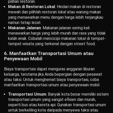
pilihan restoran.
Makan di Restoran Lokal
: Hindari makan di restoran
mewah dan pilihlah restoran lokal atau warung makan
yang menawarkan menu dengan harga lebih terjangkau
namun tetap lezat.
Makanan Jalanan
: Makanan jalanan sering kali
menawarkan harga yang lebih murah dan rasa yang tidak
kalah enak. Cobalah mencicipi makanan lokal di tempat-
tempat wisata yang terkenal dengan street food.
6.
Manfaatkan Transportasi Umum atau
Penyewaan Mobil
Biaya transportasi dapat menguras anggaran liburan
keluarga, terutama jika Anda bepergian dengan pesawat
atau taksi. Untuk menghemat biaya transportasi, coba
manfaatkan transportasi umum atau penyewaan mobil.
Transportasi Umum
: Banyak kota besar memiliki sistem
transportasi umum yang sangat efisien dan murah,
seperti bus atau kereta api. Gunakan transportasi umum
untuk berkeliling kota daripada menyewa taksi atau