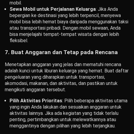
mobil.
Sewa Mobil untuk Perjalanan Keluarga
: Jika Anda
bepergian ke destinasi yang lebih terpencil, menyewa
mobil bisa lebih hemat biaya daripada menggunakan taksi
atau transportasi pribadi. Dengan mobil sewaan, Anda
bisa menjelajahi tempat-tempat wisata dengan lebih
fleksibel.
7.
Buat Anggaran dan Tetap pada Rencana
Menetapkan anggaran yang jelas dan mematuhi rencana
adalah kunci untuk liburan keluarga yang hemat. Buat daftar
pengeluaran yang diharapkan untuk transportasi,
akomodasi, makanan, dan aktivitas, dan pastikan untuk
mengikuti anggaran tersebut.
Pilih Aktivitas Prioritas
: Pilih beberapa aktivitas utama
yang ingin Anda lakukan dan sesuaikan anggaran untuk
aktivitas lainnya. Jika ada kegiatan yang tidak terlalu
penting, pertimbangkan untuk melewatkannya atau
menggantinya dengan pilihan yang lebih terjangkau.