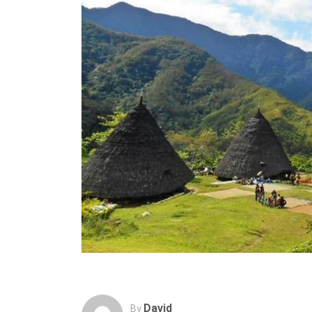
David
By