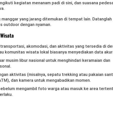
engikuti kegiatan menanam padi di sini, dan suasana pedes
wa.
g manggar yang jarang ditemukan di tempat lain. Datanglah
as outdoor dengan nyaman.
 Wisata
transportasi, akomodasi, dan aktivitas yang tersedia di de
tau komunitas wisata lokal biasanya menyediakan data akur
uar musim libur nasional untuk menghindari keramaian dan
sonal.
an aktivitas (misalnya, sepatu trekking atau pakaian santa
i ATM), dan kamera untuk mengabadikan momen.
 sebelum mengambil foto warga atau masuk ke area tertent
erlaku.