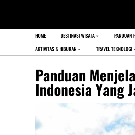
HOME
DESTINASI WISATA
PANDUAN 
AKTIVITAS & HIBURAN
TRAVEL TEKNOLOGI
Panduan Menjela
Indonesia Yang J