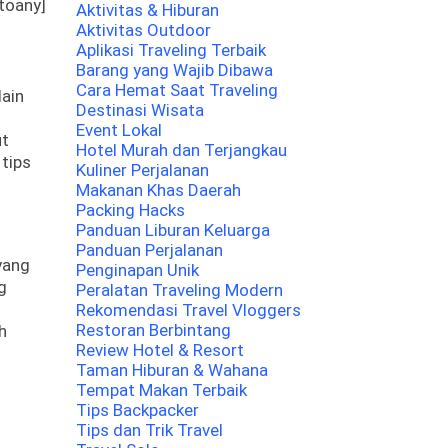
toany]
Aktivitas & Hiburan
Aktivitas Outdoor
Aplikasi Traveling Terbaik
Barang yang Wajib Dibawa
Cara Hemat Saat Traveling
lain
Destinasi Wisata
Event Lokal
ut
Hotel Murah dan Terjangkau
 tips
Kuliner Perjalanan
Makanan Khas Daerah
Packing Hacks
Panduan Liburan Keluarga
Panduan Perjalanan
yang
Penginapan Unik
g
Peralatan Traveling Modern
Rekomendasi Travel Vloggers
Restoran Berbintang
h
Review Hotel & Resort
Taman Hiburan & Wahana
Tempat Makan Terbaik
Tips Backpacker
Tips dan Trik Travel