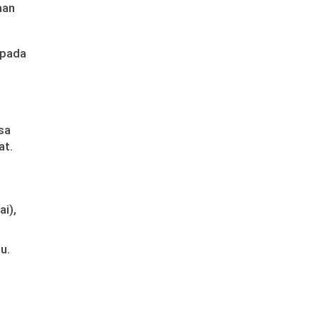
aan
 pada
sa
at.
i),
u.