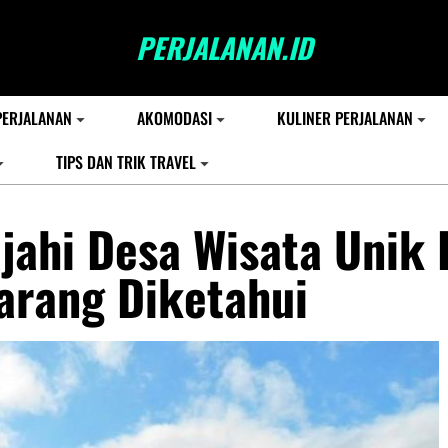
PERJALANAN.ID
PERJALANAN
AKOMODASI
KULINER PERJALANAN
TIPS DAN TRIK TRAVEL
jahi Desa Wisata Unik 
arang Diketahui