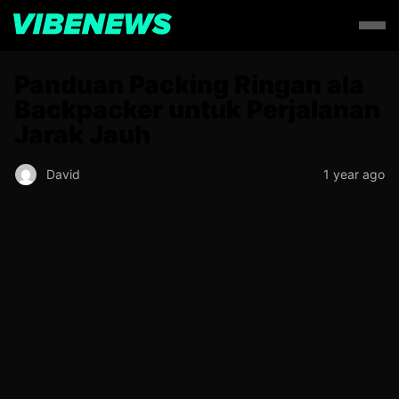
Panduan Packing Ringan ala
Backpacker untuk Perjalanan
Jarak Jauh
David
1 year ago