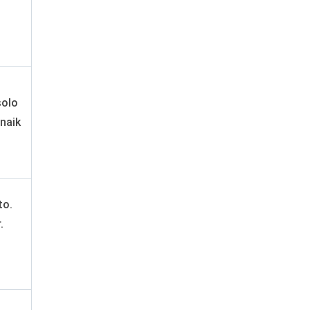
solo
 naik
to.
.