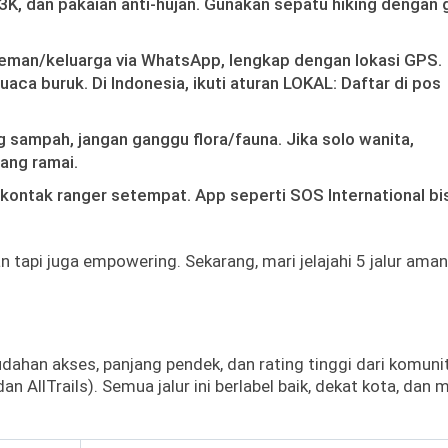
P3K, dan pakaian anti-hujan. Gunakan sepatu hiking dengan 
e teman/keluarga via WhatsApp, lengkap dengan lokasi GPS.
uaca buruk. Di Indonesia, ikuti aturan LOKAL: Daftar di pos
sampah, jangan ganggu flora/fauna. Jika solo wanita,
rang ramai.
 kontak ranger setempat. App seperti SOS International bi
n tapi juga empowering. Sekarang, mari jelajahi 5 jalur ama
mudahan akses, panjang pendek, dan rating tinggi dari komuni
n AllTrails). Semua jalur ini berlabel baik, dekat kota, dan 