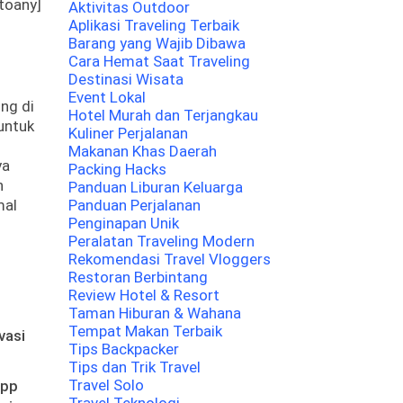
toany]
Aktivitas Outdoor
Aplikasi Traveling Terbaik
Barang yang Wajib Dibawa
Cara Hemat Saat Traveling
Destinasi Wisata
Event Lokal
ng di
Hotel Murah dan Terjangkau
untuk
Kuliner Perjalanan
Makanan Khas Daerah
ya
Packing Hacks
n
Panduan Liburan Keluarga
mal
Panduan Perjalanan
Penginapan Unik
Peralatan Traveling Modern
Rekomendasi Travel Vloggers
Restoran Berbintang
Review Hotel & Resort
Taman Hiburan & Wahana
Tempat Makan Terbaik
vasi
Tips Backpacker
Tips dan Trik Travel
Travel Solo
app