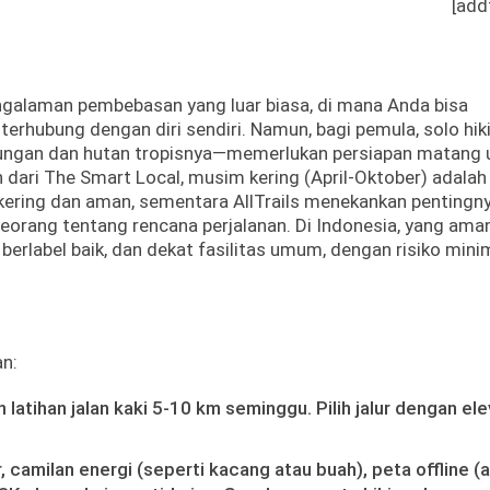
[add
ngalaman pembebasan yang luar biasa, di mana Anda bisa
erhubung dengan diri sendiri. Namun, bagi pemula, solo hiki
ngan dan hutan tropisnya—memerlukan persiapan matang 
ari The Smart Local, musim kering (April-Oktober) adalah
bih kering dan aman, sementara AllTrails menekankan pentingn
eorang tentang rencana perjalanan. Di Indonesia, yang ama
 berlabel baik, dan dekat fasilitas umum, dengan risiko mini
an:
n latihan jalan kaki 5-10 km seminggu. Pilih jalur dengan ele
er, camilan energi (seperti kacang atau buah), peta offline (