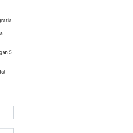
ratis.
u
ca
gan 5
.
da!