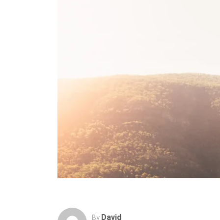
David
By