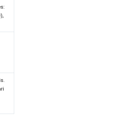
s:
),
s.
ri