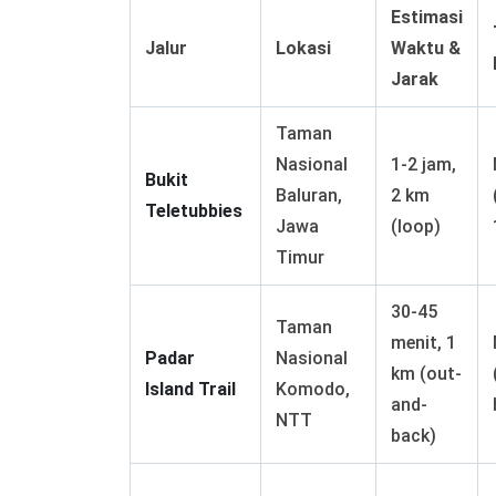
Estimasi
Jalur
Lokasi
Waktu &
Jarak
Taman
Nasional
1-2 jam,
Bukit
Baluran,
2 km
Teletubbies
Jawa
(loop)
Timur
30-45
Taman
menit, 1
Padar
Nasional
km (out-
Island Trail
Komodo,
and-
NTT
back)