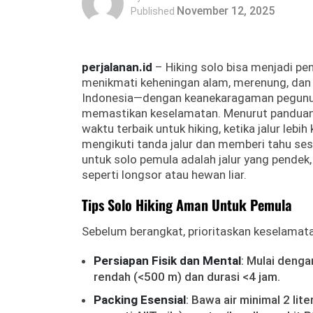
November 12, 2025
Published
perjalanan.id
– Hiking solo bisa menjadi pe
menikmati keheningan alam, merenung, dan t
Indonesia—dengan keanekaragaman pegunu
memastikan keselamatan. Menurut panduan d
waktu terbaik untuk hiking, ketika jalur le
mengikuti tanda jalur dan memberi tahu ses
untuk solo pemula adalah jalur yang pendek,
seperti longsor atau hewan liar.
Tips Solo Hiking Aman Untuk Pemula
Sebelum berangkat, prioritaskan keselamat
Persiapan Fisik dan Mental
: Mulai denga
rendah (<500 m) dan durasi <4 jam.
Packing Esensial
: Bawa air minimal 2 lit