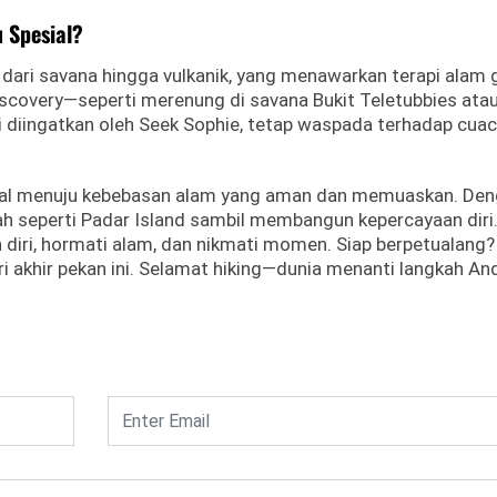
 Spesial?
g, dari savana hingga vulkanik, yang menawarkan terapi alam g
discovery—seperti merenung di savana Bukit Teletubbies ata
i diingatkan oleh Seek Sophie, tetap waspada terhadap cua
awal menuju kebebasan alam yang aman dan memuaskan. Den
dah seperti Padar Island sambil membangun kepercayaan diri
diri, hormati alam, dan nikmati momen. Siap berpetualang?
ari akhir pekan ini. Selamat hiking—dunia menanti langkah An