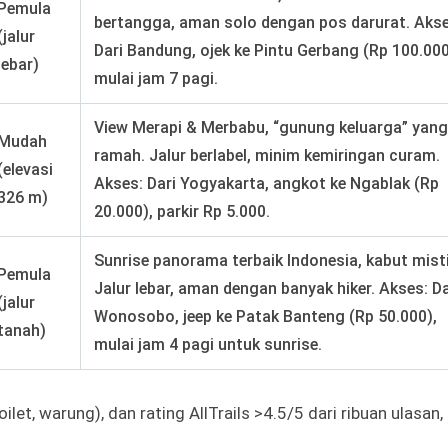
Pemula
bertangga, aman solo dengan pos darurat. Akse
(jalur
Dari Bandung, ojek ke Pintu Gerbang (Rp 100.000
lebar)
mulai jam 7 pagi.
View Merapi & Merbabu, “gunung keluarga” yang
Mudah
ramah. Jalur berlabel, minim kemiringan curam.
(elevasi
Akses: Dari Yogyakarta, angkot ke Ngablak (Rp
326 m)
20.000), parkir Rp 5.000.
Sunrise panorama terbaik Indonesia, kabut misti
Pemula
Jalur lebar, aman dengan banyak hiker. Akses: Da
(jalur
Wonosobo, jeep ke Patak Banteng (Rp 50.000),
tanah)
mulai jam 4 pagi untuk sunrise.
(toilet, warung), dan rating AllTrails >4.5/5 dari ribuan ulasan,