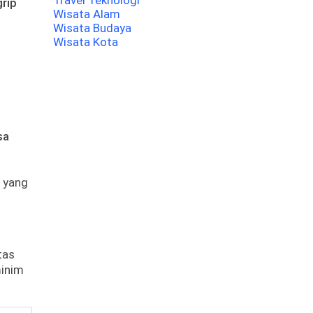
Travel Teknologi
grip
Wisata Alam
Wisata Budaya
Wisata Kota
sa
n yang
tas
minim