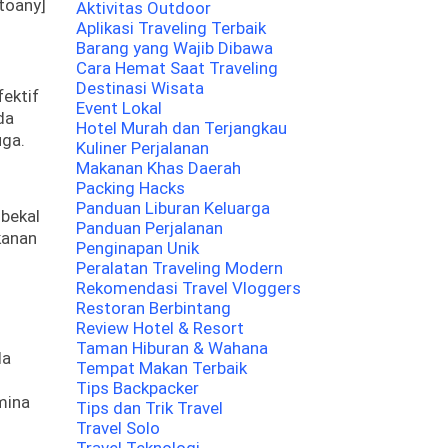
toany]
Aktivitas Outdoor
Aplikasi Traveling Terbaik
Barang yang Wajib Dibawa
Cara Hemat Saat Traveling
Destinasi Wisata
ektif
Event Lokal
da
Hotel Murah dan Terjangkau
uga.
Kuliner Perjalanan
Makanan Khas Daerah
Packing Hacks
Panduan Liburan Keluarga
bekal
Panduan Perjalanan
kanan
Penginapan Unik
Peralatan Traveling Modern
Rekomendasi Travel Vloggers
Restoran Berbintang
Review Hotel & Resort
Taman Hiburan & Wahana
da
Tempat Makan Terbaik
Tips Backpacker
amina
Tips dan Trik Travel
Travel Solo