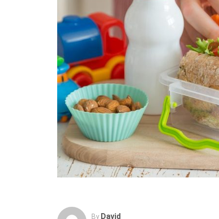
David
By