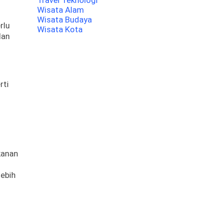
Travel Teknologi
Wisata Alam
Wisata Budaya
rlu
Wisata Kota
dan
rti
kanan
lebih