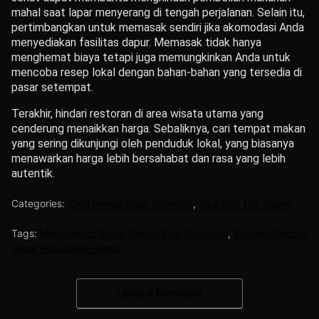
mahal saat lapar menyerang di tengah perjalanan.
Selain itu,
pertimbangkan untuk memasak sendiri jika akomodasi Anda
menyediakan fasilitas dapur.
Memasak tidak hanya
menghemat biaya tetapi juga memungkinkan Anda untuk
mencoba resep lokal dengan bahan-bahan yang tersedia di
pasar setempat.
Terakhir, hindari restoran di area wisata utama yang
cenderung menaikkan harga.
Sebaliknya, cari tempat makan
yang sering dikunjungi oleh penduduk lokal, yang biasanya
menawarkan harga lebih bersahabat dan rasa yang lebih
autentik.
Categories:
Cara Hemat Saat Traveling
,
Tips dan Trik Travel
Tags:
Menghemat Biaya Makan Saat Traveling
,
Strategi Cerdas
untuk Petualang Hemat
Leave a Comment