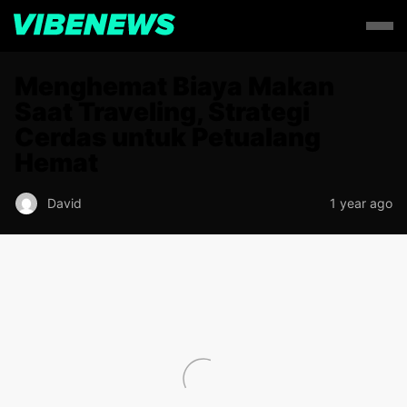
Menghemat Biaya Makan
Saat Traveling, Strategi
Cerdas untuk Petualang
Hemat
David
1 year ago