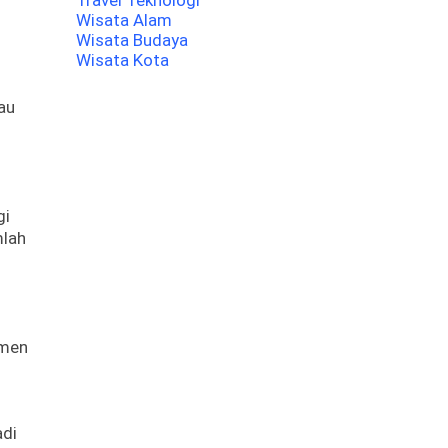
Travel Teknologi
Wisata Alam
Wisata Budaya
Wisata Kota
au
gi
mlah
umen
adi