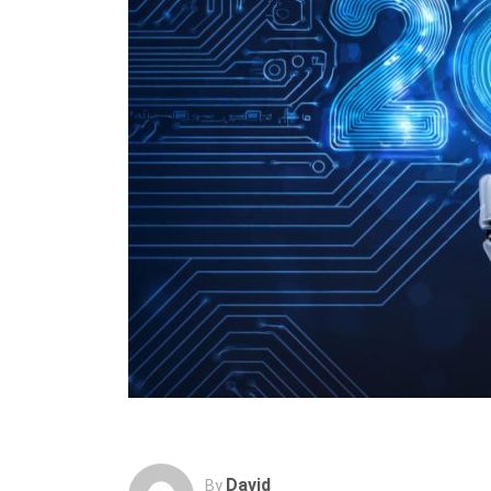
David
By