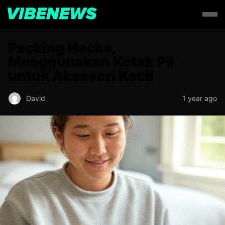
Packing Hacks,
Menggunakan Kotak Pil
untuk Aksesori Kecil
David
1 year ago